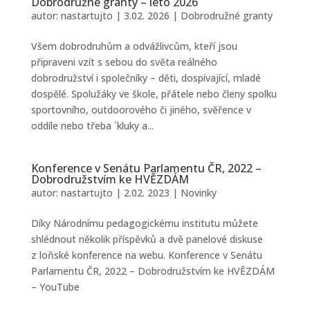
Dobrodružné granty – léto 2026
autor:
nastartujto
|
3.02. 2026
|
Dobrodružné granty
Všem dobrodruhům a odvážlivcům, kteří jsou
připraveni vzít s sebou do světa reálného
dobrodružství i společníky – děti, dospívající, mladé
dospělé. Spolužáky ve škole, přátele nebo členy spolku
sportovního, outdoorového či jiného, svěřence v
oddíle nebo třeba ´kluky a...
Konference v Senátu Parlamentu ČR, 2022 –
Dobrodružstvím ke HVĚZDÁM
autor:
nastartujto
|
2.02. 2023
|
Novinky
Díky Národnímu pedagogickému institutu můžete
shlédnout několik příspěvků a dvě panelové diskuse
z loňské konference na webu. Konference v Senátu
Parlamentu ČR, 2022 – Dobrodružstvím ke HVĚZDÁM
– YouTube