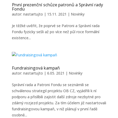
První prezenční schůze patronů a Správní rady
Fondu
autor:
nastartujto
|
15.11. 2021
|
Novinky
Je těžké uvěřit, že poprvé se Patroni a Správní rada
Fondu fyzicky sešli až po více než půl roce formální
existence...
Fundraisingová kampaň
autor:
nastartujto
|
6.05. 2021
|
Novinky
Správní rada a Patroni Fondu se seznámili se
schválenou strategií projektu OB CZ, vyjádřili k ní
podporu a přislíbili zajistit další zdroje nezbytné pro
zdárný rozjezd projektu. Za tím účelem již nastartovali
fundraisingovou kampaň, v niž plánují v první řadě
osobně...