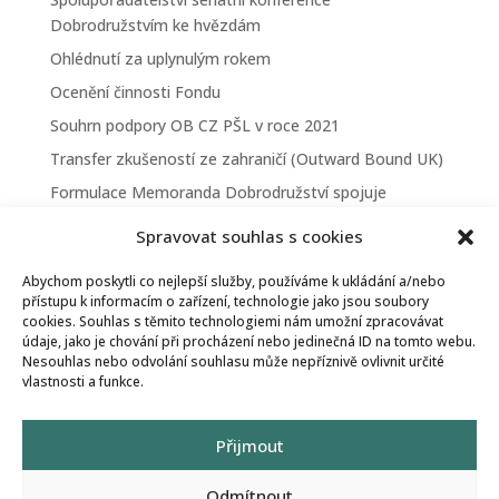
Dobrodružstvím ke hvězdám
Ohlédnutí za uplynulým rokem
Ocenění činnosti Fondu
Souhrn podpory OB CZ PŠL v roce 2021
Transfer zkušeností ze zahraničí (Outward Bound UK)
Formulace Memoranda Dobrodružství spojuje
První prezenční schůze patronů a Správní rady Fondu
Spravovat souhlas s cookies
Fundraisingová kampaň
Abychom poskytli co nejlepší služby, používáme k ukládání a/nebo
Schválena finanční podpora ve výši 380.000 Kč
přístupu k informacím o zařízení, technologie jako jsou soubory
cookies. Souhlas s těmito technologiemi nám umožní zpracovávat
Zápis fondu do Obchodního rejstříku
údaje, jako je chování při procházení nebo jedinečná ID na tomto webu.
Příslib podpory projektu OBCZ
Nesouhlas nebo odvolání souhlasu může nepříznivě ovlivnit určité
vlastnosti a funkce.
Přijmout
Odmítnout