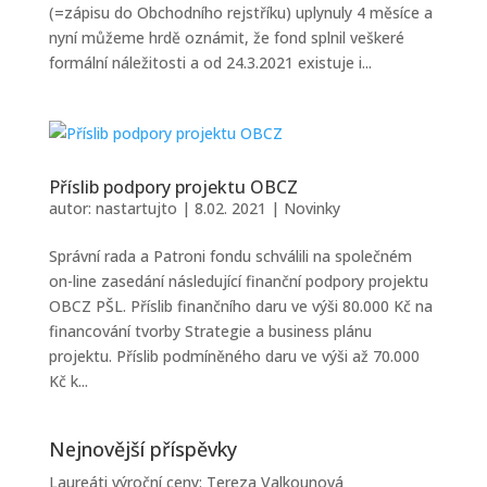
(=zápisu do Obchodního rejstříku) uplynuly 4 měsíce a
nyní můžeme hrdě oznámit, že fond splnil veškeré
formální náležitosti a od 24.3.2021 existuje i...
Příslib podpory projektu OBCZ
autor:
nastartujto
|
8.02. 2021
|
Novinky
Správní rada a Patroni fondu schválili na společném
on-line zasedání následující finanční podpory projektu
OBCZ PŠL. Příslib finančního daru ve výši 80.000 Kč na
financování tvorby Strategie a business plánu
projektu. Příslib podmíněného daru ve výši až 70.000
Kč k...
Nejnovější příspěvky
Laureáti výroční ceny: Tereza Valkounová