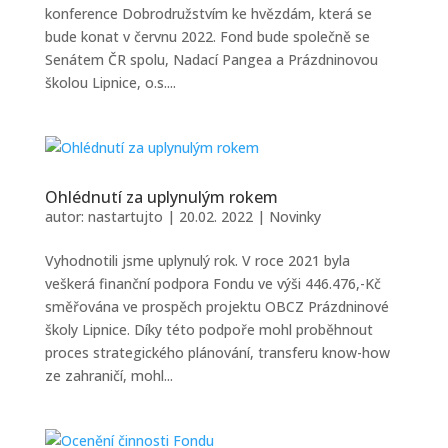
konference Dobrodružstvím ke hvězdám, která se
bude konat v červnu 2022. Fond bude společně se
Senátem ČR spolu, Nadací Pangea a Prázdninovou
školou Lipnice, o.s....
Ohlédnutí za uplynulým rokem
autor:
nastartujto
|
20.02. 2022
|
Novinky
Vyhodnotili jsme uplynulý rok. V roce 2021 byla
veškerá finanční podpora Fondu ve výši 446.476,-Kč
směřována ve prospěch projektu OBCZ Prázdninové
školy Lipnice. Díky této podpoře mohl proběhnout
proces strategického plánování, transferu know-how
ze zahraničí, mohl...