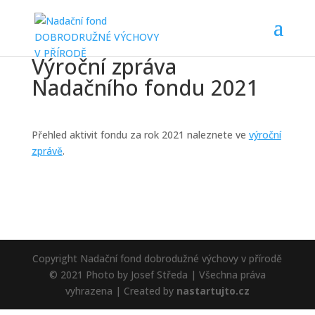
Výroční zpráva
Nadačního fondu 2021
Přehled aktivit fondu za rok 2021 naleznete ve
výroční
zprávě
.
Copyright Nadační fond dobrodužné výchovy v přírodě
© 2021 Photo by Josef Středa | Všechna práva
vyhrazena | Created by
nastartujto.cz